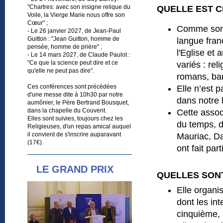
"Chartres: avec son insigne relique du
QUELLE EST C
Voile, la Vierge Marie nous offre son
Cœur" ;
Comme son n
- Le 26 janvier 2027, de Jean-Paul
Guitton : "Jean Guitton, homme de
langue franç
pensée, homme de prière" ;
l'Eglise et
- Le 14 mars 2027, de Claude Paulot :
"Ce que la science peut dire et ce
variés : rel
qu'elle ne peut pas dire".
romans, ban
Ces conférences sont précédées
Elle n’est 
d'une messe dite à 10h30 par notre
dans notre 
aumônier, le Père Bertrand Bousquet,
dans la chapelle du Couvent.
Cette assoc
Elles sont suivies, toujours chez les
du temps, d
Religieuses, d'un repas amical auquel
il convient de s'inscrire auparavant
Mauriac, Da
(17€).
ont fait part
LE GRAND PRIX
QUELLES SONT
Elle organi
dont les in
cinquième, 