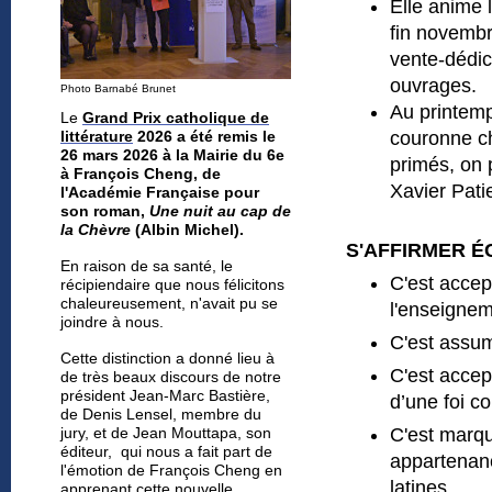
Elle anime 
fin novembr
vente-dédic
ouvrages.
Photo Barnabé Brunet
Au printemps
Le
Grand Prix catholique de
littérature
2026 a été remis le
couronne ch
26 mars 2026 à la Mairie du 6e
primés, on p
à François Cheng, de
Xavier Pati
l'Académie Française pour
son roman,
Une nuit au cap de
la Chèvre
(Albin Michel).
S'AFFIRMER É
En raison de sa santé, le
C'est accept
récipiendaire
que nous félicitons
chaleureusement,
n'avait pu se
l'enseigneme
joindre à nous.
C'est assum
Cette distinction a donné lieu à
C'est accep
de très beaux discours de notre
président Jean-Marc Bastière,
d’une foi c
de Denis Lensel, membre du
jury, et de Jean Mouttapa, son
C'est marqu
éditeur, qui nous a fait part de
appartenanc
l'émotion de François Cheng en
latines.
apprenant cette nouvelle.