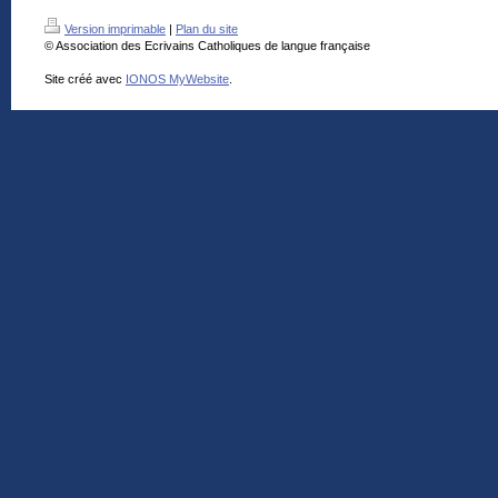
Version imprimable
|
Plan du site
© Association des Ecrivains Catholiques de langue française
Site créé avec
IONOS MyWebsite
.