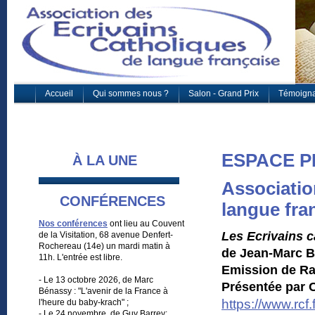
Accueil
Qui sommes nous ?
Salon - Grand Prix
Témoign
ESPACE P
À LA UNE
Associatio
CONFÉRENCES
langue fra
Nos conférences
ont lieu au Couvent
Les Ecrivains c
de la Visitation, 68 avenue Denfert-
Rochereau (14e) un mardi matin à
de Jean-Marc Ba
11h. L'entrée est libre.
Emission de Ra
- Le 13 octobre 2026, de Marc
Présentée par C
Bénassy : "L'avenir de la France à
https://www.rcf
l'heure du baby-krach" ;
- Le 24 novembre, de Guy Barrey: