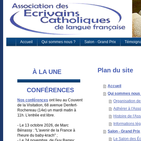
Accueil
Qui sommes nous ?
Salon - Grand Prix
Témoign
Plan du site
À LA UNE
Accueil
CONFÉRENCES
Qui sommes nous
Nos conférences
ont lieu au Couvent
Organisation de 
de la Visitation, 68 avenue Denfert-
Adhérer à l'Asso
Rochereau (14e) un mardi matin à
11h. L'entrée est libre.
Histoire de l'As
Informations lég
- Le 13 octobre 2026, de Marc
Bénassy : "L'avenir de la France à
Salon - Grand Prix
l'heure du baby-krach" ;
Le Salon des Éc
- Le 24 novembre, de Guy Barrey: