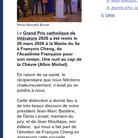
Notre sélection :
Jeanne d'Arc, pa
Liens
Photo Barnabé Brunet
Le
Grand Prix catholique de
littérature
2026 a été remis le
26 mars 2026 à la Mairie du 6e
à François Cheng, de
l'Académie Française pour
son roman,
Une nuit au cap de
la Chèvre
(Albin Michel).
En raison de sa santé, le
récipiendaire
que nous félicitons
chaleureusement,
n'avait pu se
joindre à nous.
Cette distinction a donné lieu à
de très beaux discours de notre
président Jean-Marc Bastière,
de Denis Lensel, membre du
jury, et de Jean Mouttapa, son
éditeur, qui nous a fait part de
l'émotion de François Cheng en
apprenant cette nouvelle.