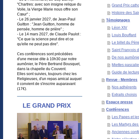
"Chartres: avec son insigne relique du
Grand Prix catho
Voile, la Vierge Marie nous offre son
Histoire des Sa
Cœur" ;
- Le 26 janvier 2027, de Jean-Paul
Témoignages
Guitton : "Jean Guitton, homme de
Léon XIV
pensée, homme de prière" ;
- Le 14 mars 2027, de Claude Paulot :
Louis Bouffard
"Ce que la science peut dire et ce
Le billet du Pèr
qu'elle ne peut pas dire".
Saint François d
Ces conférences sont précédées
De nos aumônie
d'une messe dite à 10h30 par notre
aumônier, le Père Bertrand Bousquet,
Miettes pascali
dans la chapelle du Couvent.
Guide de lectur
Elles sont suivies, toujours chez les
Religieuses, d'un repas amical auquel
Revue - Membres
il convient de s'inscrire auparavant
Nos adhérents
(17€).
Extraits choisis
Espace presse
LE GRAND PRIX
Conférences
Les Papes et le
Les Martyrs de
Anciennes conf