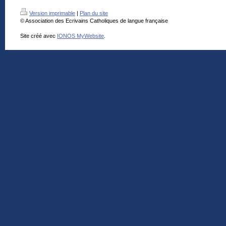
Version imprimable
|
Plan du site
© Association des Ecrivains Catholiques de langue française
Site créé avec
IONOS MyWebsite
.