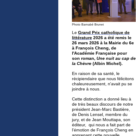
Photo Barnabé Brunet
Le
Grand Prix catholique de
littérature
2026 a été remis le
26 mars 2026 à la Mairie du 6e
à François Cheng, de
l'Académie Française pour
son roman,
Une nuit au cap de
la Chèvre
(Albin Michel).
En raison de sa santé, le
récipiendaire
que nous félicitons
chaleureusement,
n'avait pu se
joindre à nous.
Cette distinction a donné lieu à
de très beaux discours de notre
président Jean-Marc Bastière,
de Denis Lensel, membre du
jury, et de Jean Mouttapa, son
éditeur, qui nous a fait part de
l'émotion de François Cheng en
apprenant cette nouvelle.