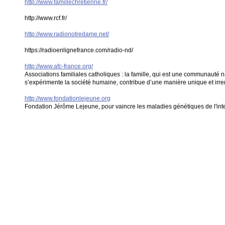
http://www.famillechretienne.fr/
http://www.rcf.fr/
http://www.radionotredame.net/
https://radioenlignefrance.com/radio-nd/
http://www.afc-france.org/
Associations familiales catholiques : la famille, qui est une communauté n
s’expérimente la société humaine, contribue d’une manière unique et irre
http://www.fondationlejeune.org
Fondation Jérôme Lejeune, pour vaincre les maladies génétiques de l'inte