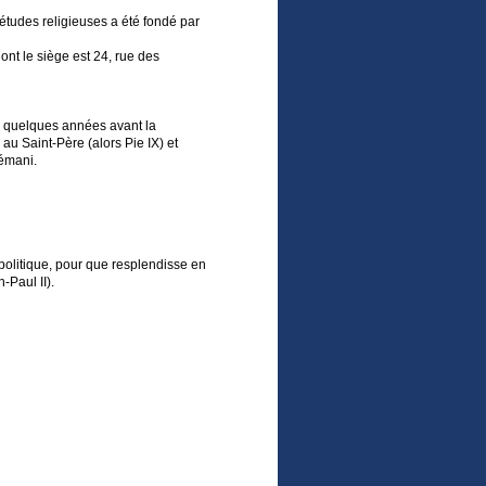
'études religieuses a été fondé par
dont le siège est 24, rue des
e, quelques années avant la
 au Saint-Père (alors Pie IX) et
sémani.
politique, pour que resplendisse en
-Paul II).