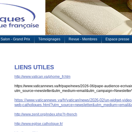
Salon - Grand Prix
Témoignages
Revue - Membres
Espace presse
LIENS UTILES
http://www.vatican.va/phome_fr.htm
https://www.vaticannews.va/fr/pape/news/2026-06/pape-audience-ecrivain
utm_source=newsletter&utm_medium=email&utm_campaign=Newslette
https://www.vaticannews.va/fr/vatican/news/2026-02/un-widget-video-
web-catholiques.html?utm_source=newsletter&utm_medium=email
http://www.zenit.org/index.php?l=french
http://www.eglise.catholique.fr/