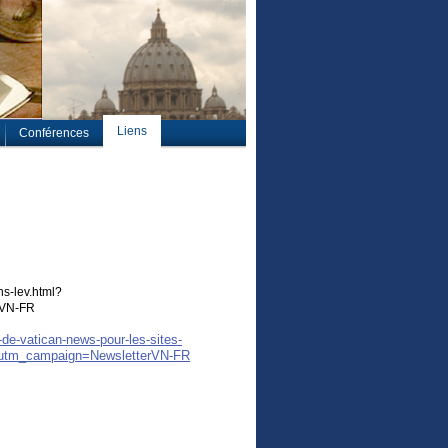
Liens
Conférences
s-lev.html?
rVN-FR
de-vatican-news-pour-les-sites-
&utm_campaign=NewsletterVN-FR