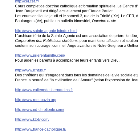
http://cer.cef.fr/
Cours complet de doctrine catholique et formation spirituelle. Le Centre d
Jean Daujat et il est dirigé actuellement par Claude Paulot.
Les cours ont lieu le jeudi et le samedi 3, rue de la Trinité (IXe). Le CER, 
Boulangers (Ve), publie un bulletin trimestriel,
Doctrine et vie.
http://www.sainte-agonie.fr/index.html
L'archiconfrérie de la Sainte-Agonie est une association de prière fondé
Corporation des Publicistes chrétiens
, pour manifester affection et soutien
soutenir son courage, comme l’Ange avait fortifié Notre-Seigneur à Geth
http://www.prierenfamille.com/
Pour aider les parents à accompagner leurs enfants vers Dieu.
http://www.ichtus.fr
Des chrétiens qui s'engagent dans tous les domaines de la vie sociale et 
France la beauté de "la civilisation de l’Amour" (selon l'expression de Jean
http://www.collegedesbernardins.fr
http://www.renebazin.org
http://www.nd-chretiente.com/
http://www.ktotv.com/
http://www.france-catholique.fr/