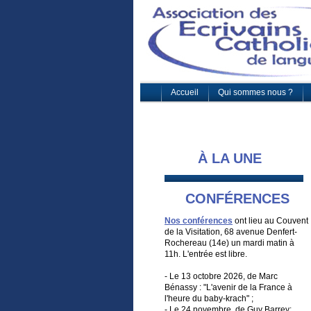
Accueil
Qui sommes nous ?
À LA UNE
CONFÉRENCES
Nos conférences
ont lieu au Couvent
de la Visitation, 68 avenue Denfert-
Rochereau (14e) un mardi matin à
11h. L'entrée est libre.
- Le 13 octobre 2026, de Marc
Bénassy : "L'avenir de la France à
l'heure du baby-krach" ;
- Le 24 novembre, de Guy Barrey: