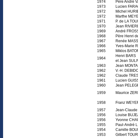
1974
Père André
1973
Lucien FAR
1972
Michel HURI
1972
Marthe MEY
1971
P. de LA TO
1970
Jean RIVIER
1969
André FRO
1968
Père Henri 
1967
Renée MASS
1966
Yves-Marie 
1965
Miklos BATO
Henri BARS
1964
et Jean SUL
1963
Jean MONT
1962
V.-H. DEBI
1962
Claude TR
1961
Lucien GUI
1960
Jean PELEG
1959
Maurice ZE
1958
Franz WEY
1957
Jean-Claud
1956
Louise BUJ
1956
Yvonne CHA
1955
Paul-André
1954
Camille BO
1953
Gilbert TOU