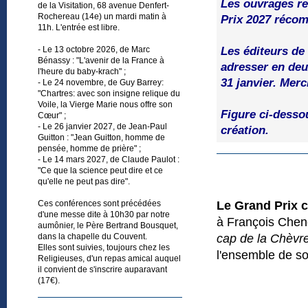
Les ouvrages re
de la Visitation, 68 avenue Denfert-
Rochereau (14e) un mardi matin à
Prix 2027 récom
11h. L'entrée est libre.
Les éditeurs de 
- Le 13 octobre 2026, de Marc
Bénassy : "L'avenir de la France à
adresser en deu
l'heure du baby-krach" ;
31 janvier. Merc
- Le 24 novembre, de Guy Barrey:
"Chartres: avec son insigne relique du
Voile, la Vierge Marie nous offre son
Figure ci-desso
Cœur" ;
- Le 26 janvier 2027, de Jean-Paul
création.
Guitton : "Jean Guitton, homme de
pensée, homme de prière" ;
- Le 14 mars 2027, de Claude Paulot :
"Ce que la science peut dire et ce
qu'elle ne peut pas dire".
Ces conférences sont précédées
Le Grand Prix c
d'une messe dite à 10h30 par notre
à François Chen
aumônier, le Père Bertrand Bousquet,
dans la chapelle du Couvent.
cap de la Chèvr
Elles sont suivies, toujours chez les
l'ensemble de s
Religieuses, d'un repas amical auquel
il convient de s'inscrire auparavant
(17€).