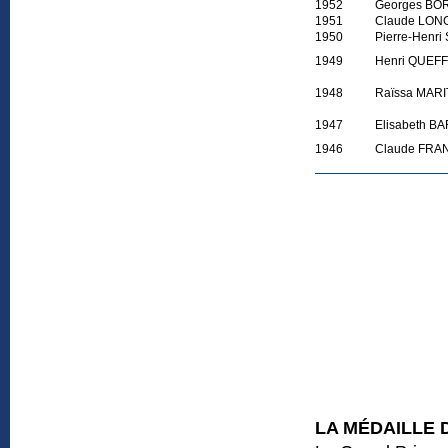
1952
Georges B
1951
Claude LON
1950
Pierre-Henri
1949
Henri QUEF
1948
Raïssa MARI
1947
Elisabeth B
1946
Claude FRA
LA MÉDAILLE 