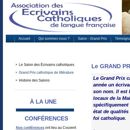
Accueil
Qui sommes nous ?
Salon - Grand Prix
Témoign
Le Salon des Écrivains catholiques
Le GRAND PR
Grand Prix catholique de littérature
Le Grand Prix c
Histoire des Salons
année un écriva
son nom. Il est
locaux de la Ma
À LA UNE
spécifiquement 
état de qualités
CONFÉRENCES
foi catholique.
Nos conférences
ont lieu au Couvent