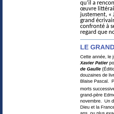
qu’il a renco
œuvre littérai
justement, « J
grand écrivain
confronté à se
regard que no
LE GRAND 
Cette année, le 
Xavier Patier
po
de Gaulle
(Éditi
douzaines de liv
Blaise Pascal. Pe
morts successiv
grand-père Edmon
novembre. Un demi
Dieu et la France
ans, ou plus exac