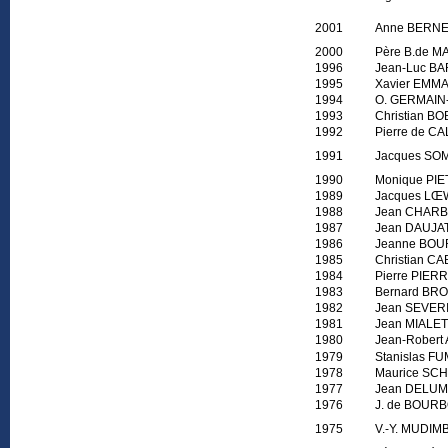
2001
Anne BERN
2000
Père B.de 
1996
Jean-Luc B
1995
Xavier EMM
1994
O. GERMAI
1993
Christian BO
1992
Pierre de C
1991
Jacque
1990
Monique PI
1989
Jacques LŒ
1988
Jean CHAR
1987
Jean DAUJA
1986
Jeanne BOU
1985
Christian C
1984
Pierre PIER
1983
Bernard BRO
1982
Jean SEVER
1981
Jean MIALET
1980
Jean-Rober
1979
Stanislas F
1978
Maurice S
1977
Jean DELU
1976
J. de BOUR
1975
V.-Y. 