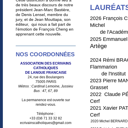
Cette distinction a donné lieu à
de très beaux discours de notre
LAURÉATS
président Jean-Marc Bastière,
de Denis Lensel, membre du
2026 Franço
jury, et de Jean Mouttapa, son
éditeur, qui nous a fait part de
Michel
l'émotion de François Cheng en
de l'Académie
apprenant cette nouvelle.
2025 Emman
Artège
pour
NOS COORDONNÉES
2024 Rém
ASSOCIATION DES ECRIVAINS
Flammarion
CATHOLIQUES
DE LANGUE FRANCAISE
de l'Institut
24, rue des Boulangers
2023 Pierr
75005 PARIS
Métros : Cardinal Lemoine, Jussieu
Grasset
Bus : 47, 67, 89
2022 Clau
La permanence est ouverte sur
Cerf
rendez-vous.
2021 Xavie
Téléphone :
Cerf
+33 (0)6 71 33 32 82
2020 Michel BERNARD
ecrivainscatholiques@gmail.com