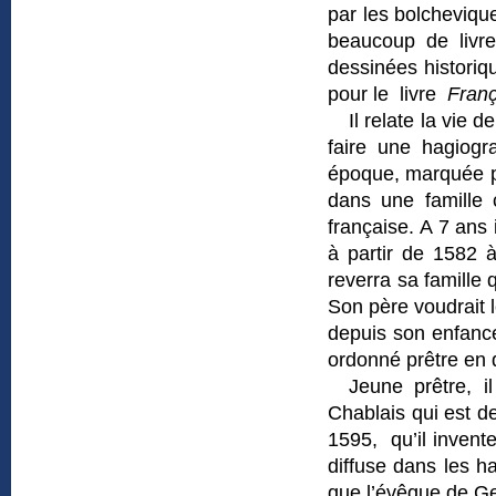
par les bolchevique
beaucoup de livr
dessinées historiq
pour le livre
Franç
Il relate la vie 
faire une hagiogr
époque, marquée pa
dans une famille 
française. A 7 ans i
à partir de 1582 à
reverra sa famille
Son père voudrait 
depuis son enfance,
ordonné prêtre e
Jeune prêtre, i
Chablais qui est de
1595, qu’il invente
diffuse dans les h
que l’évêque de Ge