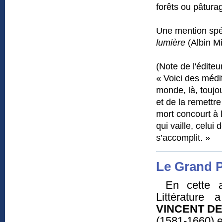
forêts ou pâtura
Une mention spé
lumière
(Albin Mi
(Note de l'éditeu
« Voici des médit
monde, là, toujo
et de la remettr
mort concourt à l’
qui vaille, celui
s’accomplit. »
Le Grand P
En cette 
Littérature 
VINCENT DE
(1581-1660) es