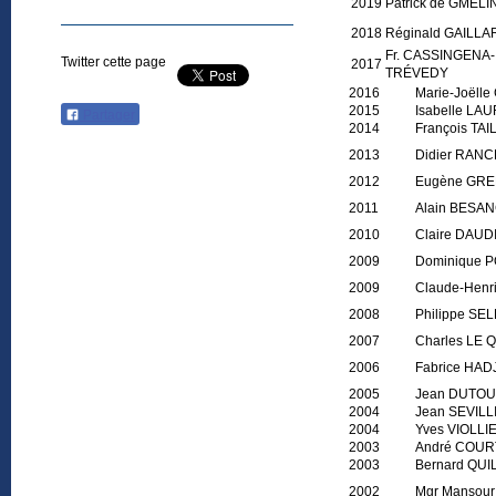
2019 Patrick de GMELI
2018 Réginald GAILLA
Fr. CASSINGENA-
Twitter cette page
2017
TRÉVEDY
2016
Marie-Joëll
2015
Isabelle LA
Partager
2014
François TA
2013
Didier RANC
2012
Eugène GR
2011
Alain BESA
2010
Claire DAUD
2009
Dominique 
2009
Claude-Hen
2008
Philipp
2007
Charles LE
2006
Fabrice HAD
2005
Jean DUTO
2004
Jean SEVILL
2004
Yves VIOLLI
2003
André COUR
2003
Bernard QUI
2002
Mgr Mansou