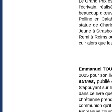
Le Grand Prix es
l’écrivain, réali
beaucoup d’œuvr
Pollino en Cala
statue de Charle
Jeune à Strasbou
Remi à Reims ou 
cuir alors que le
Emmanuel TO
2025 pour son l
autres
,
publié 
S'appuyant sur la
dans ce livre qu
chrétienne prend 
communion qu'il
Emmanuel Tourpe