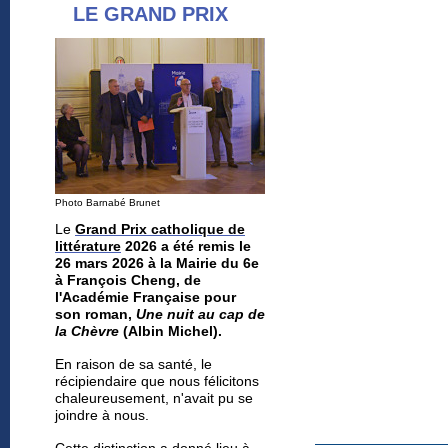
LE GRAND PRIX
Photo Barnabé Brunet
Le
Grand Prix catholique de
littérature
2026 a été remis le
26 mars 2026 à la Mairie du 6e
à François Cheng, de
l'Académie Française pour
son roman,
Une nuit au cap de
la Chèvre
(Albin Michel).
En raison de sa santé, le
récipiendaire
que nous félicitons
chaleureusement,
n'avait pu se
joindre à nous.