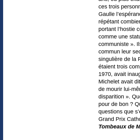
ces trois personn
Gaulle l’espéran
répétant combien
portant l’hostie
comme une statu
communiste ». Il
commun leur secre
singulière de la
étaient trois co
1970, avait inau
Michelet avait d
de mourir lui-mê
disparition ». Qu
pour de bon ? Qu
questions que s’e
Grand Prix Catho
Tombeaux de Ma