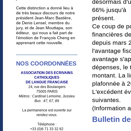
désormais d'u
Cette distinction a donné lieu à
66% jusqu'à

de très beaux discours de notre
présent.
président Jean-Marc Bastière,
de Denis Lensel, membre du
Ce coup de po
jury, et de Jean Mouttapa, son
éditeur, qui nous a fait part de
financières de
l'émotion de François Cheng en
depuis mars 2
apprenant cette nouvelle.
l'avantage fis
avantage s'a
NOS COORDONNÉES
dépenses, le 
ASSOCIATION DES ECRIVAINS
montant. La li
CATHOLIQUES
DE LANGUE FRANCAISE
plafonnée à 2
24, rue des Boulangers
L'excédent év
75005 PARIS
Métros : Cardinal Lemoine, Jussieu
suivantes.
Bus : 47, 67, 89
(Information 
La permanence est ouverte sur
rendez-vous.
Bulletin d
Téléphone :
+33 (0)6 71 33 32 82