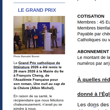
LE GRAND PRIX
COTISATION
Membres : 45 E
Membres bienfai
Payable par chèq
Catholiques ou 
ABONNEMENT 
Photo Barnabé Brunet
Le montant de la
Le
Grand Prix catholique de
numéros par an) 
littérature
2026 a été remis le
26 mars 2026 à la Mairie du 6e
à François Cheng, de
À quelles ré
l'Académie Française pour
son roman,
Une nuit au cap de
la Chèvre
(Albin Michel).
donné à l'Égl
En raison de sa santé, le
récipiendaire
que nous félicitons
Les do
n
s des 
chaleureusement,
n'avait pu se
joindre à nous.