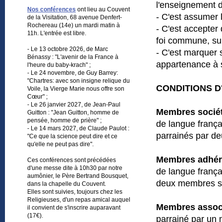
l'enseignement de
Nos conférences
ont lieu au Couvent
- C'est assumer 
de la Visitation, 68 avenue Denfert-
Rochereau (14e) un mardi matin à
- C'est accepter 
11h. L'entrée est libre.
foi commune, sur
- Le 13 octobre 2026, de Marc
- C'est marquer 
Bénassy : "L'avenir de la France à
appartenance à s
l'heure du baby-krach" ;
- Le 24 novembre, de Guy Barrey:
"Chartres: avec son insigne relique du
CONDITIONS D
Voile, la Vierge Marie nous offre son
Cœur" ;
- Le 26 janvier 2027, de Jean-Paul
Membres sociét
Guitton : "Jean Guitton, homme de
pensée, homme de prière" ;
de langue françai
- Le 14 mars 2027, de Claude Paulot :
parrainés par d
"Ce que la science peut dire et ce
qu'elle ne peut pas dire".
Membres adhér
Ces conférences sont précédées
d'une messe dite à 10h30 par notre
de langue françai
aumônier, le Père Bertrand Bousquet,
deux membres so
dans la chapelle du Couvent.
Elles sont suivies, toujours chez les
Religieuses, d'un repas amical auquel
Membres assoc
il convient de s'inscrire auparavant
(17€).
parrainé par un 