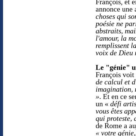
François, et 
annonce une a
choses qui so
poésie ne parl
abstraits, mai
l'amour, la mo
remplissent la
voix de Dieu 
Le "génie" ut
François voit
de calcul et d
imagination, 
»
. Et en ce s
un «
défi art
vous êtes app
qui proteste, 
de Rome a au
« votre génie,