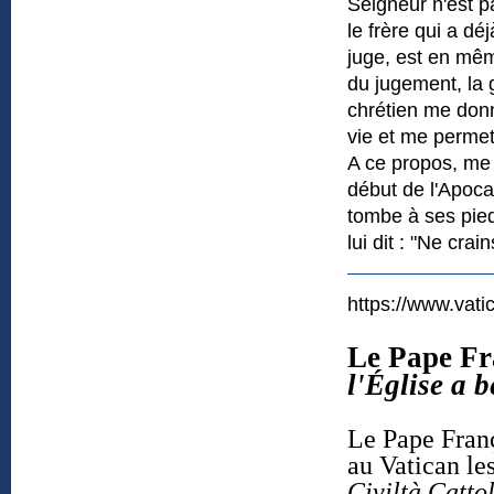
Seigneur n'est p
le frère qui a d
juge, est en mêm
du jugement, la g
chrétien me donn
vie et me permet
A ce propos, me 
début de l'Apocal
tombe à ses pied
lui dit : "Ne crai
https://www.vati
Le Pape Fr
l'Église a b
Le Pape Fran
au Vatican le
Civiltà Catto