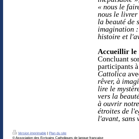
« nous le fair
nous le livrer
la beauté de 
imagination :
histoire et l'
Accueillir l
Concluant son 
participants 
Cattolica
avec
rêver, à imag
lire le mystèr
vers la beauté
à ouvrir notr
étroites de l'
l'avant, sans 
Version imprimable
|
Plan du site
© Association des Ecrivains Catholiques de langue française