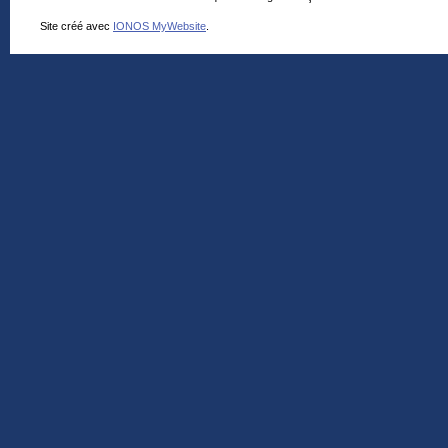
Site créé avec
IONOS MyWebsite
.