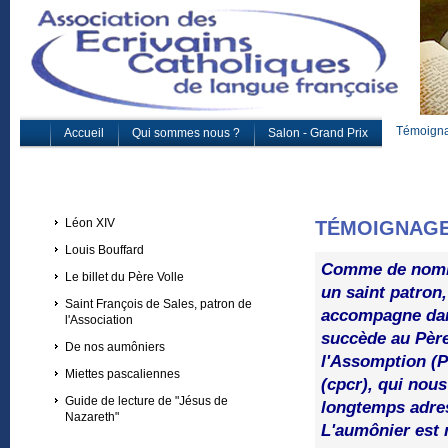
Témoign
Accueil
Qui sommes nous ?
Salon - Grand Prix
Léon XIV
TÉMOIGNAGE
Louis Bouffard
Comme de nombr
Le billet du Père Volle
un saint patron
Saint François de Sales, patron de
accompagne dans
l'Association
succède au Pèr
De nos aumôniers
l'Assomption (P
Miettes pascaliennes
(cpcr), qui nou
Guide de lecture de "Jésus de
longtemps adress
Nazareth"
L'aumônier est 