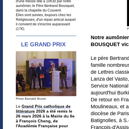
d'une messe dite à 10h30 par notre
aumônier, le Père Bertrand Bousquet,
dans la chapelle du Couvent.
Elles sont suivies, toujours chez les
Religieuses, d'un repas amical auquel
il convient de s'inscrire auparavant
(17€).
P
Notre aumônier
LE GRAND PRIX
BOUSQUET vicai
Le père Bertrand
famille nombreuse
de Lettres classi
Lanza del Vasto,
Service Nationa
aujourd'hui Burk
De retour en Fra
Photo Barnabé Brunet
Moulineaux, et a
Le
Grand Prix catholique de
littérature
2026 a été remis le
diocèse de Paris
26 mars 2026 à la Mairie du 6e
Batignolles, à S
à François Cheng, de
l'Académie Française pour
François-d'Assis