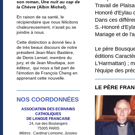
son roman,
Une nuit au cap de
Travail de Plais
la Chèvre
(Albin Michel).
Honoré d'Eylau 
En raison de sa santé, le
Dans ces différen
récipiendaire
que nous félicitons
S.-Honoré d'Eyla
chaleureusement,
n'avait pu se
joindre à nous.
Mariage et de l
Cette distinction a donné lieu à
de très beaux discours de notre
Le père Bousquet
président Jean-Marc Bastière,
éditions Caractèr
de Denis Lensel, membre du
jury, et de Jean Mouttapa, son
L'Harmattan) ; m
éditeur, qui nous a fait part de
l'équipe des pré
l'émotion de François Cheng en
apprenant cette nouvelle.
LE PÈRE FRAN
NOS COORDONNÉES
ASSOCIATION DES ECRIVAINS
CATHOLIQUES
DE LANGUE FRANCAISE
24, rue des Boulangers
75005 PARIS
Métros : Cardinal Lemoine, Jussieu