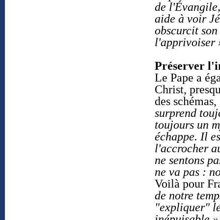
de l'Évangile,
aide à voir Jé
obscurcit son 
l'apprivoiser 
Préserver l'
Le Pape a éga
Christ, presqu
des schémas, 
surprend toujo
toujours un m
échappe. Il es
l'accrocher a
ne sentons pa
ne va pas : no
Voilà pour F
de notre temps
"expliquer" le
inépuisable »